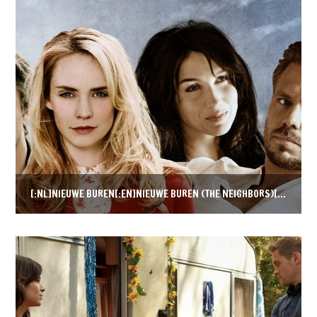
[:NL]NIEUWE BUREN[:EN]NIEUWE BUREN (THE NEIGHBORS)[:DE]NIEUWE BUREN (DER NACHBARN)[:]