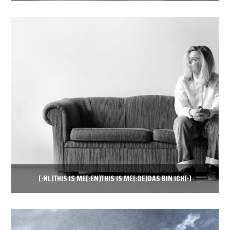
[:NL]THIS IS ME[:EN]THIS IS ME[:DE]DAS BIN ICH[:]