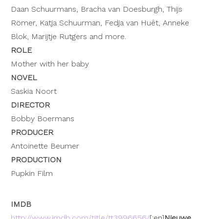
Daan Schuurmans, Bracha van Doesburgh, Thijs
Römer, Katja Schuurman, Fedja van Huêt, Anneke
Blok, Marijtje Rutgers and more.
ROLE
Mother with her baby
NOVEL
Saskia Noort
DIRECTOR
Bobby Boermans
PRODUCER
Antoinette Beumer
PRODUCTION
Pupkin Film
IMDB
http://www.imdb.com/title/tt3996656/
[:en]
Nieuwe