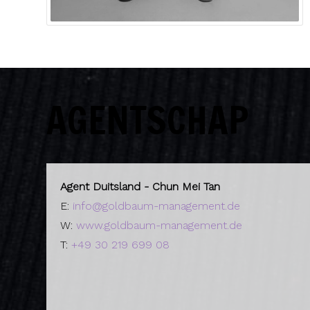
AGENTSCHAP
Agent Duitsland - Chun Mei Tan
E:
info@goldbaum-management.de
W:
www.goldbaum-management.de
T:
+49 30 219 699 08