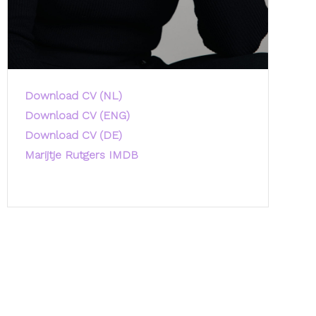
Download CV (NL)
Download CV (ENG)
Download CV (DE)
Marijtje Rutgers IMDB