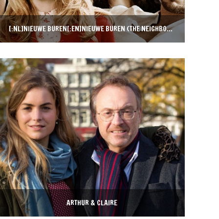
[:NL]NIEUWE BUREN[:EN]NIEUWE BUREN (THE NEIGHBORS)[:DE]NIEUWE BUREN (DER NACHBARN)[:]
ARTHUR & CLAIRE