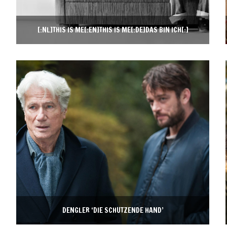
[:NL]THIS IS ME[:EN]THIS IS ME[:DE]DAS BIN ICH[:]
DENGLER ‘DIE SCHÜTZENDE HAND’